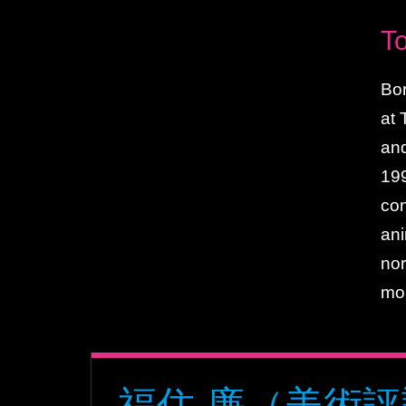
T
Bor
at 
and
199
con
ani
nor
mou
福住 廉
（美術評