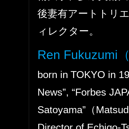
後妻有アートトリエ
ィレクター。
Ren Fukuzumi
（
born in TOKYO in 19
News”, “Forbes JAPAN
Satoyama”（Matsuda
Director of Echigo-T