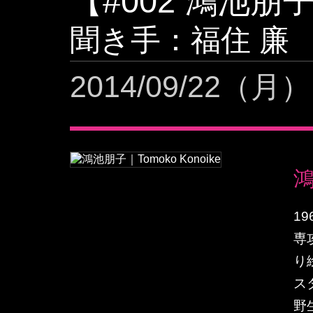
【#002 鴻池朋
聞き手：福住 廉
2014/09/22（月） 
1
専
り
ス
野