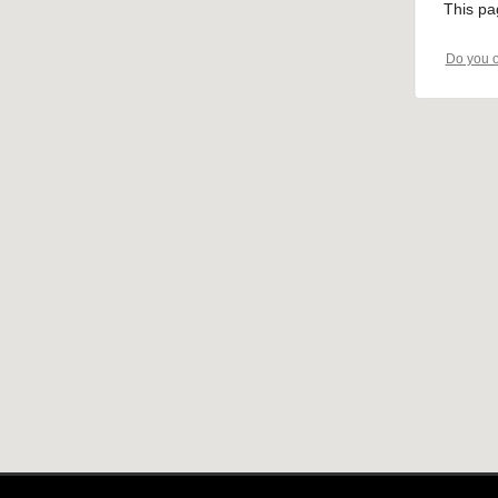
This pa
Do you o