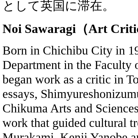
として英国に滞在。
Noi Sawaragi
（Art Crit
Born in Chichibu City in 1
Department in the Faculty o
began work as a critic in Tok
essays, Shimyureshonizumu
Chikuma Arts and Sciences 
work that guided cultural t
Murakami, Kenji Yanobe a