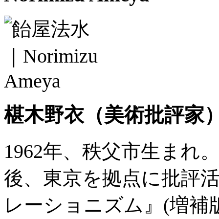
椹木野衣
（美術批評家
1962年、秩父市生ま
後、東京を拠点に批評
レーショニズム』(増補